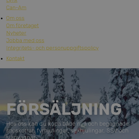
Lynx
Can-Am
Om oss
Om företaget
Nyheter
Jobba med oss
Integritets- och personuppgiftspolicy
Kontakt
FÖRSÄLJNING
Hos oss kan du köpa både nya och begagnade
snöskotrar, fyrhjulingar, sexhjulingar, SSV och
släpvagnar.