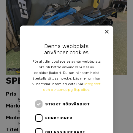
×
Denna webbplats
använder cookies
För att din upplevelse av vår webbplats
ska bli bättre använder vi oss av
cookies (kakor). Du kan när som helst
SPECIFIKATION
återkalla ditt samtycke. Läs mer om hur
vi hanterar insamlad data i vår
integritet
och personuppgiftspolicy.
Pris
87 900,00 kr
STRIKT NÖDVÄNDIGT
Märke
Ski-doo
Modell
FUNKTIONER
SUMMIT SP 154 850 E-TEC m. Elstart
Titel
OKLASSIFICERADE