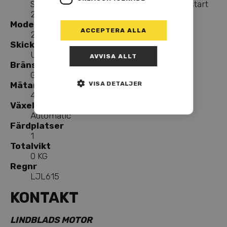
Ski-doo SUMMIT SP 154 850 E-TEC m. Elstart
2019
Modellår
ACCEPTERA ALLA
2019
Skick
Used
AVVISA ALLT
Bränsle
Gasoline
Mätarställning
VISA DETALJER
455 KMT
Växellåda
Automatic
Färdplatser
1
Totalvikt
0 KG
Regnr
LJL615
KONTAKT
LINDBLADS MOTOR