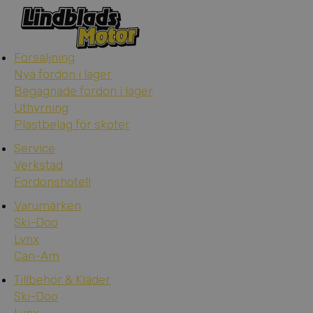
Försäljning
Nya fordon i lager
Begagnade fordon i lager
Uthyrning
Plastbelag för skoter
Service
Verkstad
Fordonshotell
Varumärken
Ski-Doo
Lynx
Can-Am
Tillbehör & Kläder
Ski-Doo