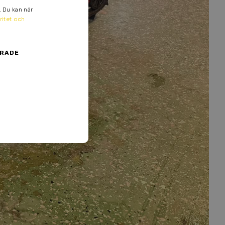
. Du kan när
ritet och
ERADE