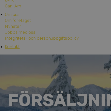
Lynx
Can-Am
Om oss
Om företaget
Nyheter
Jobba med oss
Integritets- och personuppgiftspolicy
Kontakt
FÖRSÄLJNI