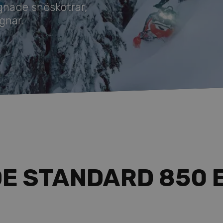
nade snöskotrar,
gnar.
DE STANDARD 850 