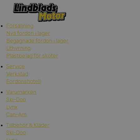
Försäljning
Nya fordon i lager
Begagnade fordon i lager
Uthyrning
Plastbelag för skoter
Service
Verkstad
Fordonshotell
Varumärken
Ski-Doo
Lynx
Can-Am
Tillbehör & Kläder
Ski-Doo