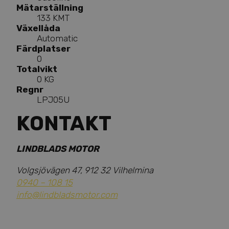
Mätarställning
133 KMT
Växellåda
Automatic
Färdplatser
0
Totalvikt
0 KG
Regnr
LPJ05U
KONTAKT
LINDBLADS MOTOR
Volgsjövägen 47, 912 32 Vilhelmina
0940 – 108 15
info@lindbladsmotor.com