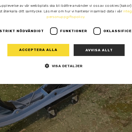
 upplevelse av vår webbplats ska bli bättre använder vi oss av cookies (kakor)
t återkalla ditt samtycke. Läs mer om hur vi hanterar insamlad data i vår
integ
personuppgiftspolicy.
STRIKT NÖDVÄNDIGT
FUNKTIONER
OKLASSIFIC
ACCEPTERA ALLA
AVVISA ALLT
VISA DETALJER