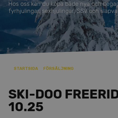
Hos oss kan du köpa både nya och begag
fyrhjulingar, sexhjulingar, SSV och släpva
STARTSIDA
FÖRSÄLJNING
SKI-DOO FREERI
10.25