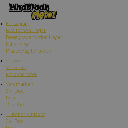
Försäljning
Nya fordon i lager
Begagnade fordon i lager
Uthyrning
Plastbelag för skoter
Service
Verkstad
Fordonshotell
Varumärken
Ski-Doo
Lynx
Can-Am
Tillbehör & Kläder
Ski-Doo