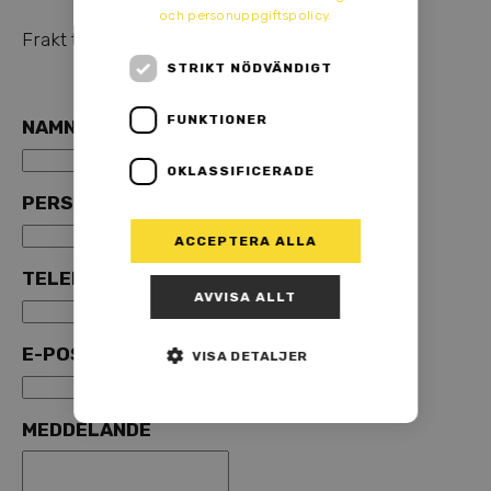
och personuppgiftspolicy.
Frakt tillkommer. Priserna är inkl. moms.
STRIKT NÖDVÄNDIGT
FUNKTIONER
NAMN
*
OKLASSIFICERADE
PERSONNUMMER
ACCEPTERA ALLA
TELEFONNUMMER
*
AVVISA ALLT
E-POST
*
VISA DETALJER
MEDDELANDE