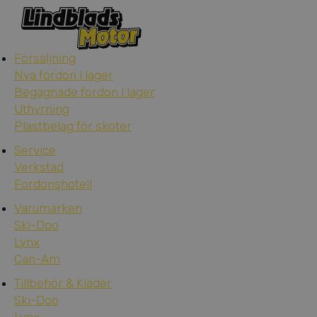
Försäljning
Nya fordon i lager
Begagnade fordon i lager
Uthyrning
Plastbelag för skoter
Service
Verkstad
Fordonshotell
Varumärken
Ski-Doo
Lynx
Can-Am
Tillbehör & Kläder
Ski-Doo