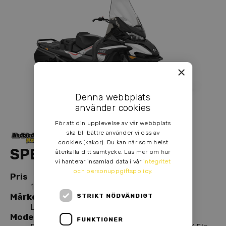
×
Denna webbplats
använder cookies
För att din upplevelse av vår webbplats
ska bli bättre använder vi oss av
cookies (kakor). Du kan när som helst
SPECIFIKATION
återkalla ditt samtycke. Läs mer om hur
vi hanterar insamlad data i vår
integritet
och personuppgiftspolicy.
Pris
153 900,00 kr
Märke
STRIKT NÖDVÄNDIGT
Lynx
Modell
FUNKTIONER