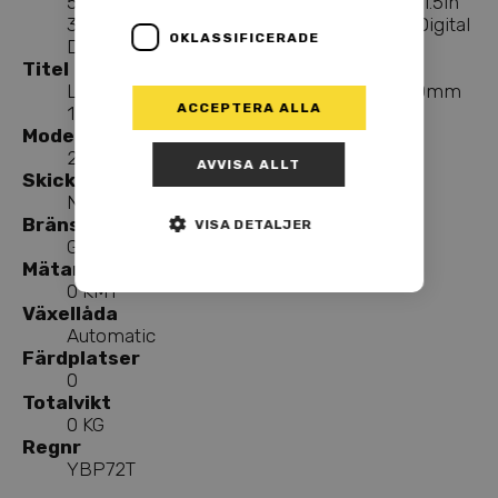
59 Ranger Core 600 ACE 154in 3900mm 1.5in
38mm Cobra Silent Track Electric 4.5 in. Digital
OKLASSIFICERADE
Display White / Black FJTB
Titel
Lynx 59 Ranger Core 600 ACE 154in 3900mm
ACCEPTERA ALLA
1.5in 38m
Modellår
2026
AVVISA ALLT
Skick
New
Bränsle
VISA DETALJER
Gasoline
Mätarställning
0 KMT
Växellåda
Automatic
Färdplatser
0
Totalvikt
0 KG
Regnr
YBP72T