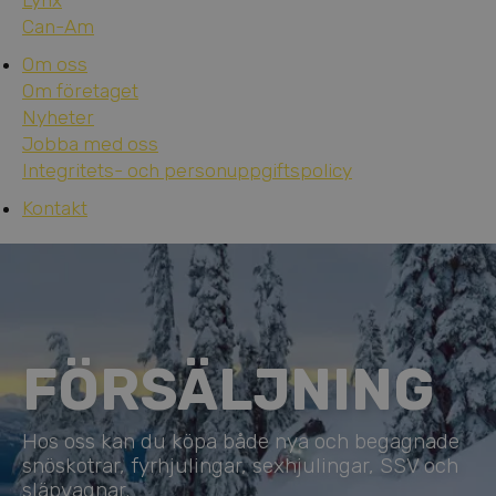
Lynx
Can-Am
Om oss
Om företaget
Nyheter
Jobba med oss
Integritets- och personuppgiftspolicy
Kontakt
FÖRSÄLJNING
Hos oss kan du köpa både nya och begagnade
snöskotrar, fyrhjulingar, sexhjulingar, SSV och
släpvagnar.