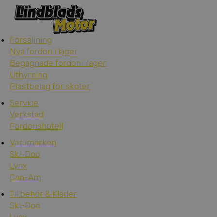
Försäljning
Nya fordon i lager
Begagnade fordon i lager
Uthyrning
Plastbelag för skoter
Service
Verkstad
Fordonshotell
Varumärken
Ski-Doo
Lynx
Can-Am
Tillbehör & Kläder
Ski-Doo