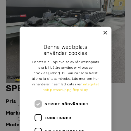
×
Denna webbplats
använder cookies
För att din upplevelse av vår webbplats
ska bli bättre använder vi oss av
cookies (kakor). Du kan när som helst
återkalla ditt samtycke. Läs mer om hur
vi hanterar insamlad data i vår
integritet
SPECIFIKATION
och personuppgiftspolicy.
Pris
STRIKT NÖDVÄNDIGT
179 900,00 kr
Märke
FUNKTIONER
Can-Am
Modell
OUTLANDER 6X6 XU+ T 650