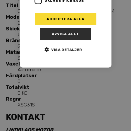
OKLASSIFICERADE
Titel
Can-Am OUTLANDER 6X6 XU+ T 650 2024
Modellår
ACCEPTERA ALLA
2024
Skick
Used
AVVISA ALLT
Bränsle
Gasoline
VISA DETALJER
Mätarställning
316 KMT
Växellåda
Automatic
Färdplatser
0
Totalvikt
0 KG
Regnr
XSG31S
KONTAKT
LINDBLADS MOTOR