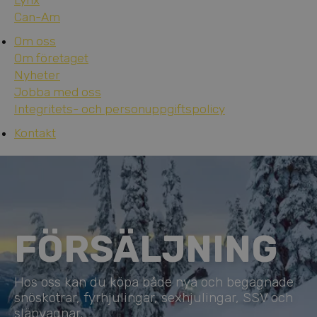
Lynx
Can-Am
Om oss
Om företaget
Nyheter
Jobba med oss
Integritets- och personuppgiftspolicy
Kontakt
FÖRSÄLJNING
Hos oss kan du köpa både nya och begagnade
snöskotrar, fyrhjulingar, sexhjulingar, SSV och
släpvagnar.