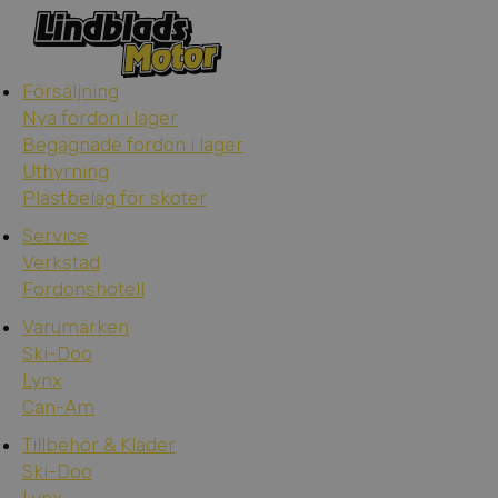
Försäljning
Nya fordon i lager
Begagnade fordon i lager
Uthyrning
Plastbelag för skoter
Service
Verkstad
Fordonshotell
Varumärken
Ski-Doo
Lynx
Can-Am
Tillbehör & Kläder
Ski-Doo