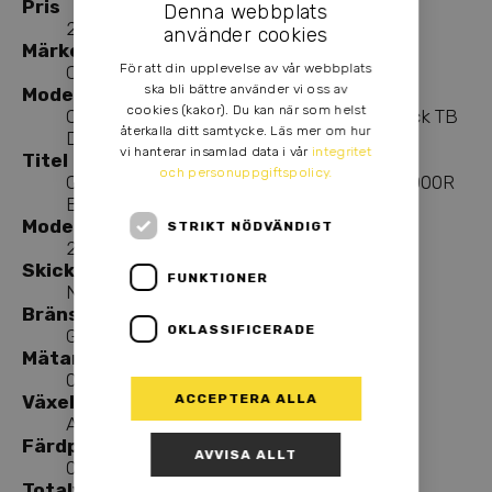
Pris
Denna webbplats
250 900,00 kr
använder cookies
Märke
För att din upplevelse av vår webbplats
Can-Am
ska bli bättre använder vi oss av
Modell
cookies (kakor). Du kan när som helst
Outlander 6x6 BACKCOUNTRY 1000R Black TB
återkalla ditt samtycke. Läs mer om hur
DEMO
vi hanterar insamlad data i vår
integritet
Titel
och personuppgiftspolicy.
Can-Am Outlander 6x6 BACKCOUNTRY 1000R
Black TB DE
Modellår
STRIKT NÖDVÄNDIGT
2026
Skick
FUNKTIONER
New
Bränsle
OKLASSIFICERADE
Gasoline
Mätarställning
0 KMT
Växellåda
ACCEPTERA ALLA
Automatic
Färdplatser
AVVISA ALLT
0
Totalvikt