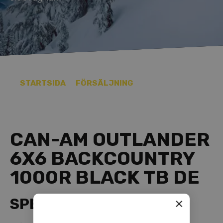
STARTSIDA
FÖRSÄLJNING
CAN-AM OUTLANDER
6X6 BACKCOUNTRY
1000R BLACK TB DE
SPECIFIKATION
×