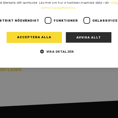
AGER
t återkalla ditt samtycke. Läs mer om hur vi hanterar insamlad data i vår
integ
personuppgiftspolicy.
STRIKT NÖDVÄNDIGT
FUNKTIONER
OKLASSIFIC
ACCEPTERA ALLA
AVVISA ALLT
VISA DETALJER
N I LAGER