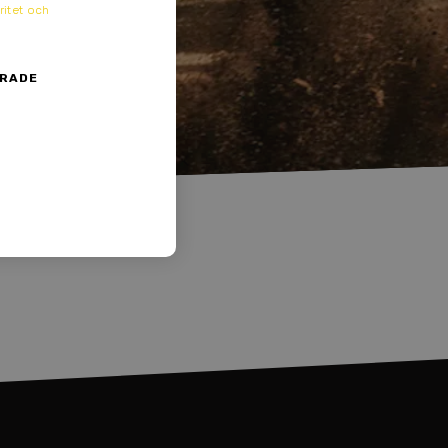
ritet och
ERADE