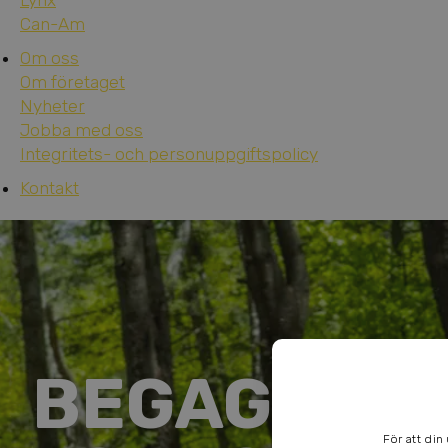
Lynx
Can-Am
Om oss
Om företaget
Nyheter
Jobba med oss
Integritets- och personuppgiftspolicy
Kontakt
BEGAGNAD
För att din