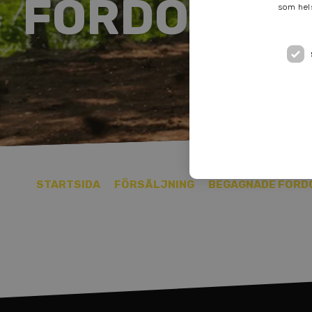
FORDON I L
som hels
STARTSIDA
FÖRSÄLJNING
BEGAGNADE FORDO