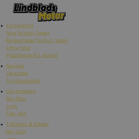
Försäljning
Nya fordon i lager
Begagnade fordon i lager
Uthyrning
Plastbelag för skoter
Service
Verkstad
Fordonshotell
Varumärken
Ski-Doo
Lynx
Can-Am
Tillbehör & Kläder
Ski-Doo